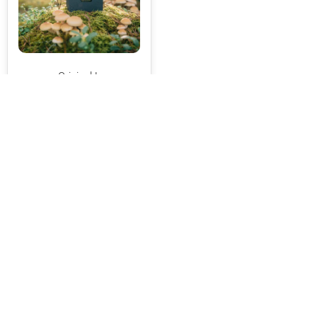
Original L
LUE LISÄÄ
LINKIT
Etusivu
Tuotteet
Palvelut
Tarina